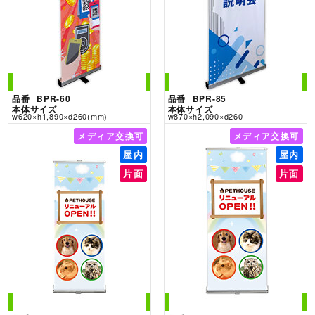
【大ロット専用】BPR-60
【大ロット専用】BPR-85
品番
BPR-60
品番
BPR-85
本体サイズ
本体サイズ
w620×h1,890×d260(mm)
w870×h2,090×d260
メディア交換可
メディア交換可
屋内
屋内
片面
片面
i-Look w60
i-Look w90