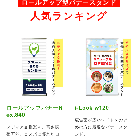
ロールアップ型バナースタンド
人気ランキング
ロールアップバナーN
i-Look w120
ext840
広告面が広いワイドをお求
メディア交換楽々。高さ調
めの方に最適なバナースタ
整可能。コスパに優れたロ
ンド。