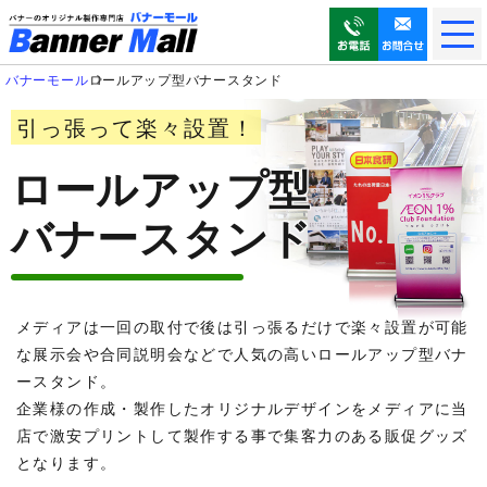
メ
ニ
ュ
バナーモール
ロールアップ型バナースタンド
ー
を
引っ張って楽々設置！
開
く
ロールアップ型
バナースタンド
メディアは一回の取付で後は引っ張るだけで楽々設置が可能
な展示会や合同説明会などで人気の高いロールアップ型バナ
ースタンド。
企業様の作成・製作したオリジナルデザインをメディアに当
店で激安プリントして製作する事で集客力のある販促グッズ
となります。