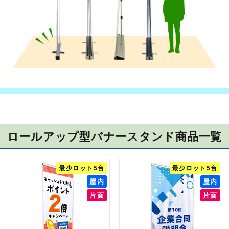
ロールアップ型バナースタンド商品一覧
最少ロット5台
最少ロット5台
屋内
屋内
片面
片面