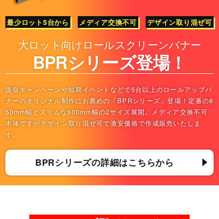
最少ロット5台から
メディア交換不可
デザイン取り混ぜ可
大ロット向けロールスクリーンバナー
BPRシリーズ登場！
販促キャンペーンや短期イベントなどで5台以上のロールアップバ
ナーのオリジナル制作にお薦めの「BPRシリーズ」登場！定番の8
50mm幅とスリムな600mm幅の2サイズ展開。メディア交換不可
本体ですがデザイン取り混ぜ可で激安価格で作成販売いたしま
す。
BPRシリーズの詳細はこちらから