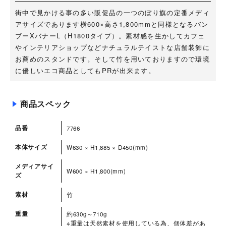
街中で見かける事の多い販促品の一つのぼり旗の定番メディ
アサイズであります横600×高さ1,800mmと同様となるバン
ブーXバナーL（H1800タイプ）。素材感を生かしてカフェ
やインテリアショップなどナチュラルテイストな店舗装飾に
お薦めのスタンドです。そして竹を用いておりますので環境
に優しいエコ商品としてもPRが出来ます。
商品スペック
品番
7766
本体サイズ
W630 × H1,885 × D450(mm)
メディアサイ
W600 × H1,800(mm)
ズ
素材
竹
重量
約630g～710g
※重量は天然素材を使用している為、個体差があ