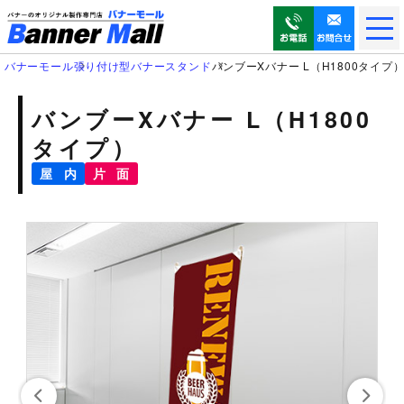
メ
ニ
ュ
バナーモール
張り付け型バナースタンド
バンブーXバナー L（H1800タイプ
ー
を
バンブーXバナー L（H1800
開
タイプ）
く
屋 内
片 面