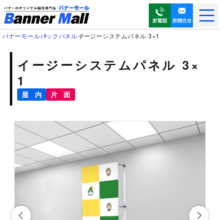
メ
ニ
ュ
バナーモール
バックパネル
イージーシステムパネル 3×1
ー
を
イージーシステムパネル 3×
開
1
く
屋 内
片 面