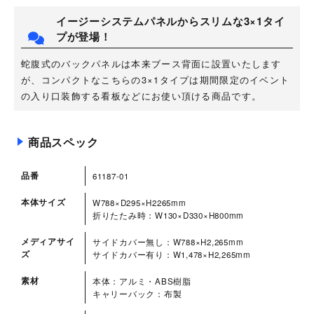
イージーシステムパネルからスリムな3×1タイ
プが登場！
蛇腹式のバックパネルは本来ブース背面に設置いたします
が、コンパクトなこちらの3×1タイプは期間限定のイベント
の入り口装飾する看板などにお使い頂ける商品です。
商品スペック
品番
61187-01
本体サイズ
W788×D295×H2265mm
折りたたみ時：W130×D330×H800mm
メディアサイ
サイドカバー無し：W788×H2,265mm
ズ
サイドカバー有り：W1,478×H2,265mm
素材
本体：アルミ・ABS樹脂
キャリーバック：布製