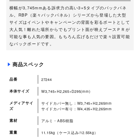
横幅が3,745mmある訴求力の高い3×5タイプのバックパネ
ル。RBP（楽々バックパネル）シリーズから登場した大型
サイズはイベントやキャンペーンの背面を彩るボートとして
大人気！離れた場所からでもプリント面が映えブースＰＲが
可能な事も人気の要因。もちろん広げるだけで楽々設置可能
なバックボードです。
商品スペック
品番
27244
本体サイズ
W3,745×H2,265×D295(mm)
メディアサイ
サイドカバー無し：W3,745×H2,265mm
ズ
サイドカバー有り：W4,435×H2,265mm
素材
アルミ・ABS樹脂
重量
11.15kg（ケース込み/12.55kg）