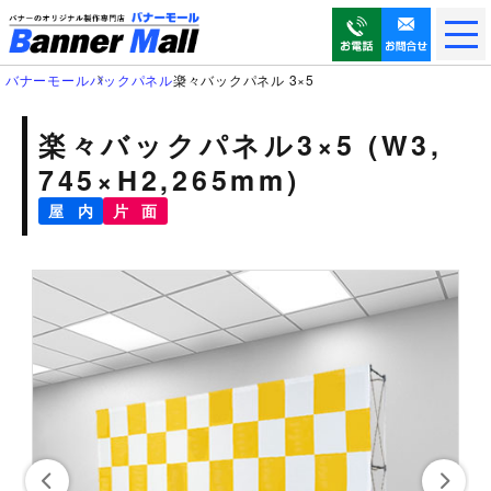
メ
ニ
ュ
バナーモール
バックパネル
楽々バックパネル 3×5
ー
を
楽々バックパネル3×5 (W3,
開
745×H2,265mm)
く
屋 内
片 面