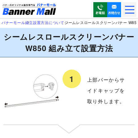
メ
ニ
ュ
バナーモール
組立設置方法について
シームレスロールスクリーンバナー W85
ー
シームレスロールスクリーンバナー
を
開
W850 組み立て設置方法
く
上部バーからサ
イドキャップを
取り外します。