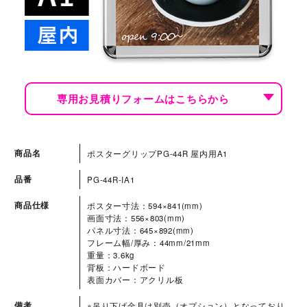
専用お見積りフォームはこちらから
商品名
ポスターグリップPG-44R 屋内用A1
品番
PG-44R-IA1
商品仕様
ポスター寸法：594×841(mm)
画面寸法：556×803(mm)
パネル寸法：645×892(mm)
フレーム幅/厚み：44mm/21mm
重量：3.6kg
背板：ハードボード
表面カバー：アクリル板
備考
※吊り下げ金具は別売（オプション）となっており