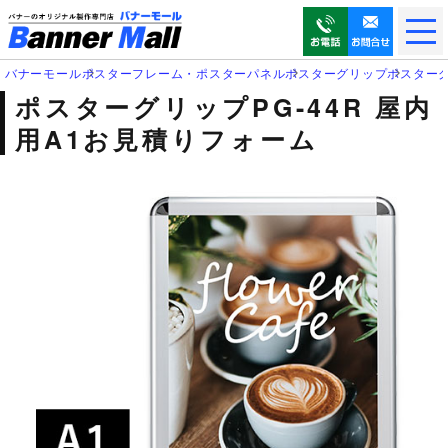
メ
ニ
ュ
バナーモール
ポスターフレーム・ポスターパネル
ポスターグリップ
ポスターグ
ー
ポスターグリップPG-44R 屋内
を
用A1お見積りフォーム
開
く