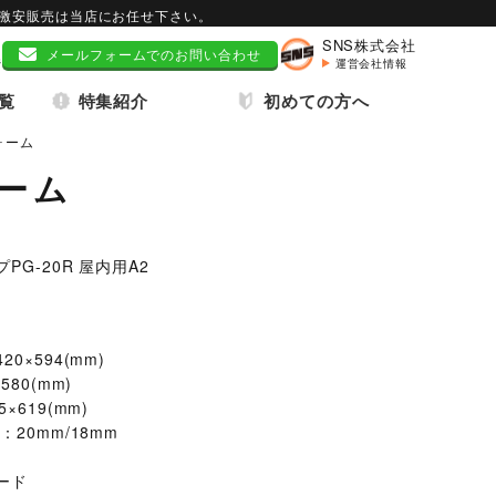
と激安販売は当店にお任せ下さい。
SNS株式会社
メールフォームでのお問い合わせ
運営会社情報
覧
特集紹介
初めての方へ
ォーム
ォーム
PG-20R 屋内用A2
ースタンド特集
記者会見バックパネル特集
0×594(mm)
ポスターフレーム・
大口注文を
580(mm)
ポスターパネル
ご検討中のお客様へ
×619(mm)
20mm/18mm
シリーズ特集
屋外用バナースタンド特集
ード