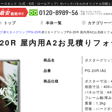
｜バナースタンド（L式・X式・ロールアップ）やバックパネルのオリジナル印刷
トップ
本体一覧
カテゴリー一
プ
ポスターグリップPG-20R
ポスターグリップPG-20R 屋内用A2お見積りフ
20R 屋内用A2お見積りフ
商品名
ポスターグリップ
けBPRシリーズ特集
インタビューボード・パネル特集
大型バナ
品番
PG-20R-IA2
商品仕様
ポスター寸法：42
型
バックパネル
ポータブル
画面寸法：406×
ド
カウンターテーブル
パネル寸法：445
フレーム幅/厚み：
可能バックパネル特集
飛沫感染防止グッズ特集
4×
重量：1.2kg
背板：ハードボ