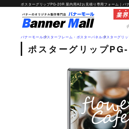
ポスターグリップPG-20R 屋内用A2お見積り専用フォーム
バナーモール
ポスターフレーム・ポスターパネル
ポスターグリッ
形状から選ぶ
特集から選ぶ
ポスターグリップPG-
パタパネル特集
大ロット向
張り付け型
ロールアップ
バナースタンド
バナースタン
シーンから選ぶ
メディア交換対応ロールアップスタン
サイズ調整
ド特集