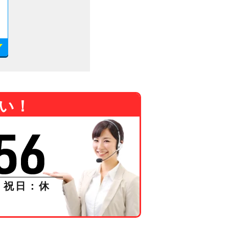
い！
曜日・祝日：休