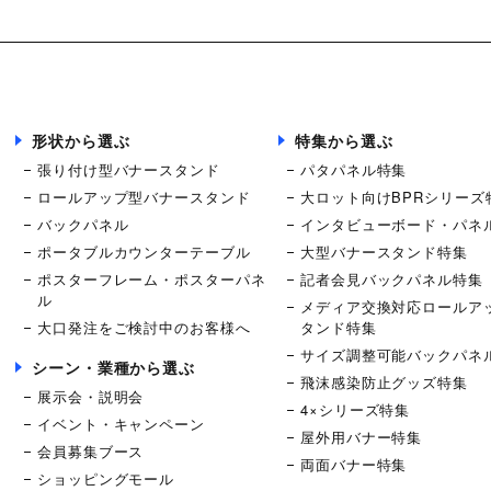
形状から選ぶ
特集から選ぶ
張り付け型バナースタンド
パタパネル特集
ロールアップ型バナースタンド
大ロット向けBPRシリーズ
バックパネル
インタビューボード・パネ
ポータブルカウンターテーブル
大型バナースタンド特集
ポスターフレーム・ポスターパネ
記者会見バックパネル特集
ル
メディア交換対応ロールア
大口発注をご検討中のお客様へ
タンド特集
サイズ調整可能バックパネ
シーン・業種から選ぶ
飛沫感染防止グッズ特集
展示会・説明会
4×シリーズ特集
イベント・キャンペーン
屋外用バナー特集
会員募集ブース
両面バナー特集
ショッピングモール