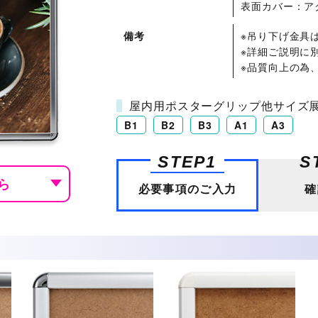
表面カバー：ア
備考
※吊り下げ金具
ペーン
会員募集ブース
ショッピングモール
※詳細ご説明に
※品質向上の為
屋内用ポスターグリップ他サイズ
B1
B2
B3
A1
A3
STEP1
S
ら
必要事項のご入力
確