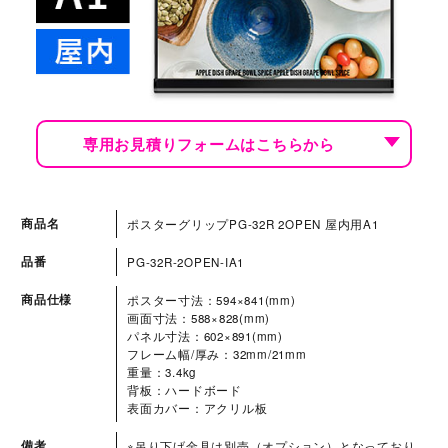
専用お見積りフォームはこちらから
商品名
ポスターグリップPG-32R 2OPEN 屋内用A1
品番
PG-32R-2OPEN-IA1
商品仕様
ポスター寸法：594×841(mm)
画面寸法：588×828(mm)
パネル寸法：602×891(mm)
フレーム幅/厚み：32mm/21mm
重量：3.4kg
背板：ハードボード
表面カバー：アクリル板
備考
※吊り下げ金具は別売（オプション）となっており