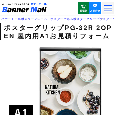
メ
ニ
ュ
バナーモール
ポスターフレーム・ポスターパネル
ポスターグリップ
ポスターグリ
ー
ポスターグリップPG-32R 2OP
を
EN 屋内用A1お見積りフォーム
開
く